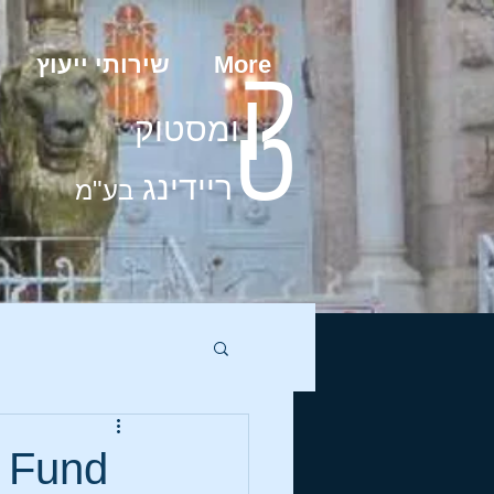
שירותי ייעוץ
More
ק
ט
ומסטוק
ריידינג
בע"מ
 Fund