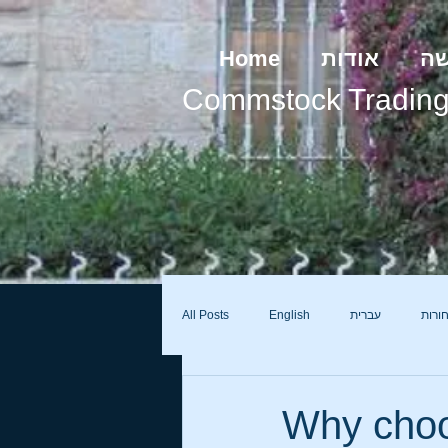
Home
אודות
שה
Commstock Tradin
All Posts
English
עברית
ורות
Why choo