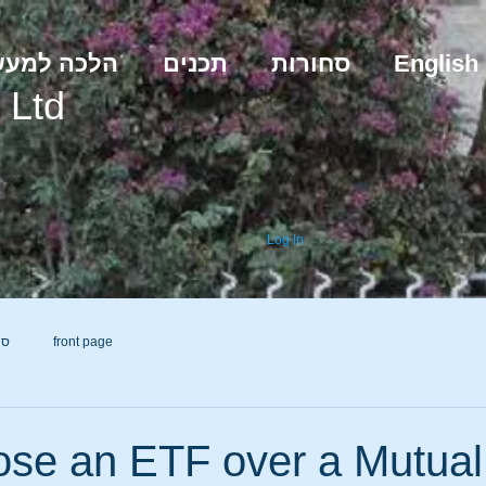
הלכה למע
תכנים
סחורות
English
Ltd
g
Log In
סח
front page
se an ETF over a Mutual