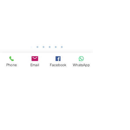
Phone
Email
Facebook
WhatsApp
אין במידע לעיל כדי להוות המלצה להשקעה ו/או
תחליף לייעוץ/שיווק בידי בעל רישיון עפ"י דין
המתחשב בנתונים ובצרכים המיוחדים של כל אדם.
בית השקעות קומסטוק טריידינג - ניהול תיקי השקעות
Commstock Trading Investment Portfolio
Asset Management Israel
4 David Marcus St. Jerusalem, Israel
9223302
דוד מרכוס 4 ירושלים