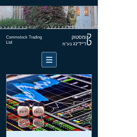
ק
ומסטוק
Commstock Trading
ט
Ltd
ריידינג
בע"מ