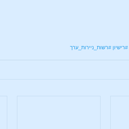
#רישיון
#רשות_ניירות_ערך