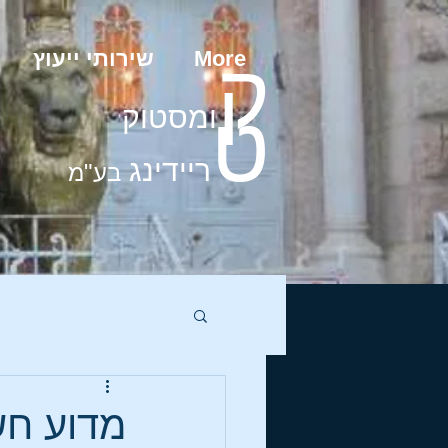
More
שירותי ייעוץ
ק
ט
ומסטוק
ריידינג
בע"מ
מדוע חש