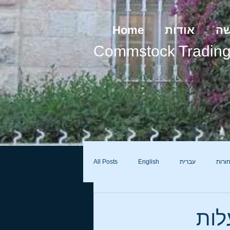
שה
אודות
Home
Commstock Tradin
ורות
עברית
English
All Posts
לות