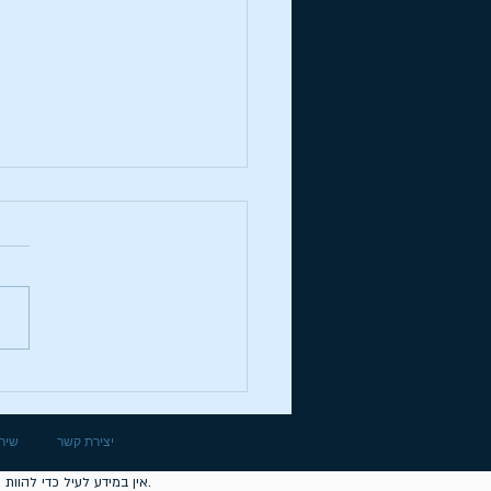
המדריך לגלקסיה להשקעו
מפו
יצירת קשר
שירו
אין במידע לעיל כדי להוות המלצה להשקעה ו/או תחליף לייעוץ/שיווק בידי בעל רישיון עפ"י דין המתחשב בנתונים ובצרכים המיוחדים של כל אדם.