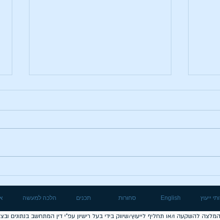
ת לא
פותחים תיק השקעות מבלי
קחות
לצאת מהבית
תי ייעוץ
English
סחורות
תכנים
הלכה למעשה
או