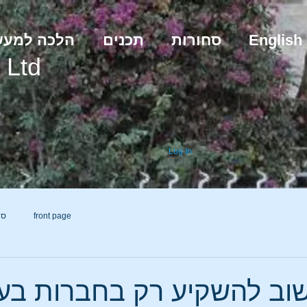
English
סחורות
תכנים
הלכה למע
Ltd
g
Log In
front page
סח
וב להשקיע רק בחברות בע